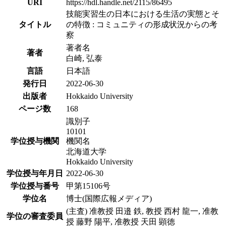
URI
https://hdl.handle.net/2115/86495
技能実習生の日本における生活の実態とそ
タイトル
の特徴 : コミュニティの形成状況からの考
察
著者名
著者
白崎, 弘泰
言語
日本語
発行日
2022-06-30
出版者
Hokkaido University
ページ数
168
識別子
10101
学位授与機関
機関名
北海道大学
Hokkaido University
学位授与年月日
2022-06-30
学位授与番号
甲第15106号
学位名
博士(国際広報メディア)
(主査) 准教授 田邉 鉄, 教授 西村 龍一, 准教
学位の審査委員
授 藤野 陽平, 准教授 天田 顕徳