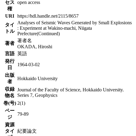
セス
open access
権
URI
https://hdl.handle.net/2115/8657
Analyses of Seismic Waves Generated by Small Explosions
タイ
: Experiment at Wakino-machi, Niigata
トル
Prefecture(Continued)
著者名
著者
OKADA, Hiroshi
言語
英語
発行
1964-03-02
日
出版
Hokkaido University
者
収録
Journal of the Faculty of Science, Hokkaido University.
Series 7, Geophysics
物名
巻(号)
2(1)
ペー
79-89
ジ
資源
タイ
紀要論文