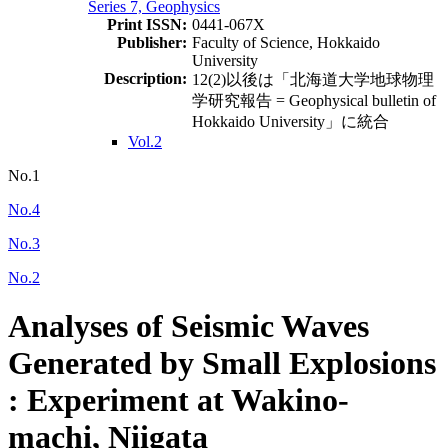
Series 7, Geophysics
Print ISSN:
0441-067X
Publisher:
Faculty of Science, Hokkaido
University
Description:
12(2)以後は「北海道大学地球物理
学研究報告 = Geophysical bulletin of
Hokkaido University」に統合
Vol.2
No.1
No.4
No.3
No.2
Analyses of Seismic Waves
Generated by Small Explosions
: Experiment at Wakino-
machi, Niigata