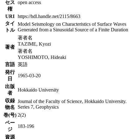
セス
open access
権
URI
https://hdl.handle.net/2115/8663
タイ
Model Seismology on Characteristics of Surface Waves
Generated from a Sinusoidal Source of a Finite Duration
トル
著者名
TAZIME, Kyozi
著者
著者名
YOSHIMOTO, Hideaki
言語
英語
発行
1965-03-20
日
出版
Hokkaido University
者
収録
Journal of the Faculty of Science, Hokkaido University.
Series 7, Geophysics
物名
巻(号)
2(2)
ペー
183-196
ジ
資源