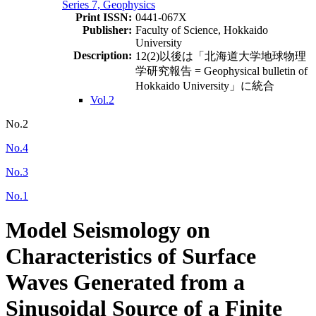
Series 7, Geophysics
Print ISSN:
0441-067X
Publisher:
Faculty of Science, Hokkaido
University
Description:
12(2)以後は「北海道大学地球物理
学研究報告 = Geophysical bulletin of
Hokkaido University」に統合
Vol.2
No.2
No.4
No.3
No.1
Model Seismology on
Characteristics of Surface
Waves Generated from a
Sinusoidal Source of a Finite