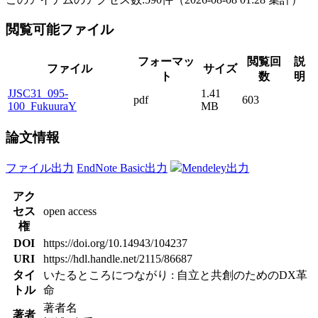
閲覧可能ファイル
フォーマッ
閲覧回
説
ファイル
サイズ
ト
数
明
JJSC31_095-
1.41
pdf
603
100_FukuuraY
MB
論文情報
ファイル出力
EndNote Basic出力
Mendeley出力
アク
セス
open access
権
DOI
https://doi.org/10.14943/104237
URI
https://hdl.handle.net/2115/86687
タイ
いたるところにつながり : 自立と共創のためのDX革
トル
命
著者名
著者