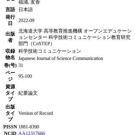
福浦, 友香
言語
日本語
発行
2022-09
日
北海道大学 高等教育推進機構 オープンエデュケーシ
出版
ョンセンター 科学技術コミュニケーション教育研究
者
部門（CoSTEP）
収録
科学技術コミュニケーション
物名
Japanese Journal of Science Communication
巻(号)
31
ペー
95-100
ジ
資源
タイ
紀要論文
プ
出版
タイ
Version of Record
プ
PISSN
1881-8390
NCID
AA12317666