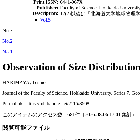
Print ISSN:
0441-067X
Publisher:
Faculty of Science, Hokkaido Universit
Description:
12(2)以後は「北海道大学地球物理学研究報告 = G
Vol.5
No.3
No.2
No.1
Observation of Size Distributi
HARIMAYA, Toshio
Journal of the Faculty of Science, Hokkaido University. Series 7, Ge
Permalink : https://hdl.handle.net/2115/8698
このアイテムのアクセス数:
1,681
件
（
2026-08-06
17:01 集計
）
閲覧可能ファイル