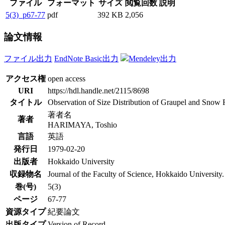
ファイル
フォーマット
サイズ
閲覧回数
説明
5(3)_p67-77
pdf
392 KB
2,056
論文情報
ファイル出力
EndNote Basic出力
Mendeley出力
アクセス権
open access
URI
https://hdl.handle.net/2115/8698
タイトル
Observation of Size Distribution of Graupel and Snow 
著者名
著者
HARIMAYA, Toshio
言語
英語
発行日
1979-02-20
出版者
Hokkaido University
収録物名
Journal of the Faculty of Science, Hokkaido University.
巻(号)
5(3)
ページ
67-77
資源タイプ
紀要論文
出版タイプ
Version of Record