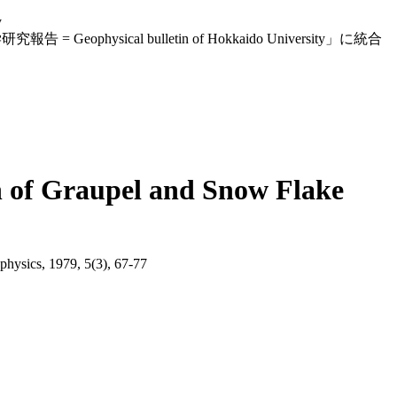
y
eophysical bulletin of Hokkaido University」に統合
on of Graupel and Snow Flake
ophysics, 1979, 5(3), 67-77