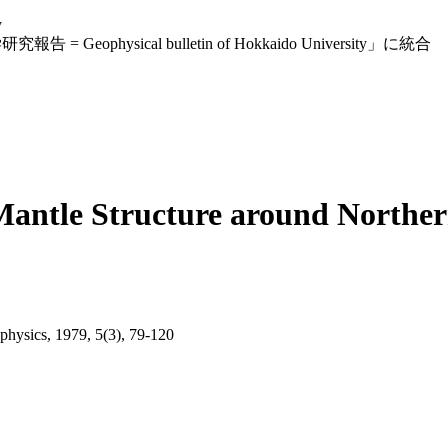
y
eophysical bulletin of Hokkaido University」に統合
Mantle Structure around Norther
ophysics, 1979, 5(3), 79-120