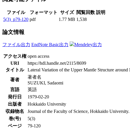
ファイル
フォーマット
サイズ
閲覧回数
説明
5(3)_p79-120
pdf
1.77 MB
1,538
論文情報
ファイル出力
EndNote Basic出力
Mendeley出力
アクセス権
open access
URI
https://hdl.handle.net/2115/8699
タイトル
Lateral Variation of the Upper Mantle Structure around
著者名
著者
SUZUKI, Sadaomi
言語
英語
発行日
1979-02-20
出版者
Hokkaido University
収録物名
Journal of the Faculty of Science, Hokkaido University.
巻(号)
5(3)
ページ
79-120