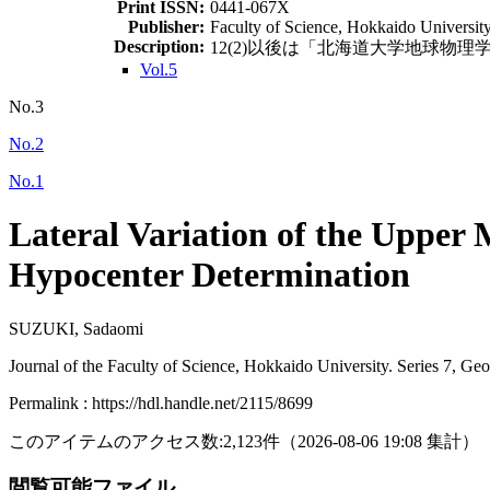
Print ISSN:
0441-067X
Publisher:
Faculty of Science, Hokkaido Universit
Description:
12(2)以後は「北海道大学地球物理学研究報告 = G
Vol.5
No.3
No.2
No.1
Lateral Variation of the Upper 
Hypocenter Determination
SUZUKI, Sadaomi
Journal of the Faculty of Science, Hokkaido University. Series 7, Ge
Permalink : https://hdl.handle.net/2115/8699
このアイテムのアクセス数:
2,123
件
（
2026-08-06
19:08 集計
）
閲覧可能ファイル