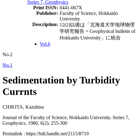
Series 7, Geophysics
Print ISSN:
0441-067X
Publisher:
Faculty of Science, Hokkaido
University
Description:
12(2)以後は「北海道大学地球物理
学研究報告 = Geophysical bulletin of
Hokkaido University」に統合
Vol.6
No.2
No.1
Sedimentation by Turbidity
Currnts
CHIKITA, Kazuhisa
Journal of the Faculty of Science, Hokkaido University. Series 7,
Geophysics, 1980, 6(2), 255-300
Permalink : https://hdl.handle.net/2115/8719