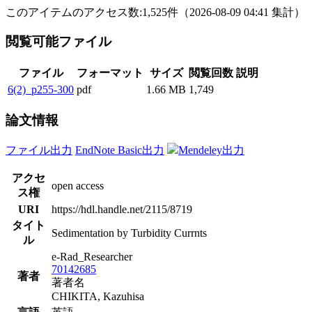
このアイテムのアクセス数:
1,525
件
（
2026-08-09
04:41 集計
）
閲覧可能ファイル
ファイル
フォーマット
サイズ
閲覧回数
説明
6(2)_p255-300
pdf
1.66 MB
1,749
論文情報
ファイル出力
EndNote Basic出力
Mendeley出力
アクセ
open access
ス権
URI
https://hdl.handle.net/2115/8719
タイト
Sedimentation by Turbidity Currnts
ル
e-Rad_Researcher
70142685
著者
著者名
CHIKITA, Kazuhisa