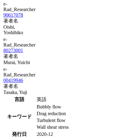
e-
Rad_Researcher
90617078
著者名
Oishi,
Yoshihiko
e-
Rad_Researcher
80273001
著者名
Murai, Yuichi
e-
Rad_Researcher
00419946
著者名
Tasaka, Yuji
言語
英語
Bubbly flow
Drag reduction
キーワード
Turbulent flow
Wall shear stress
発行日
2020-12