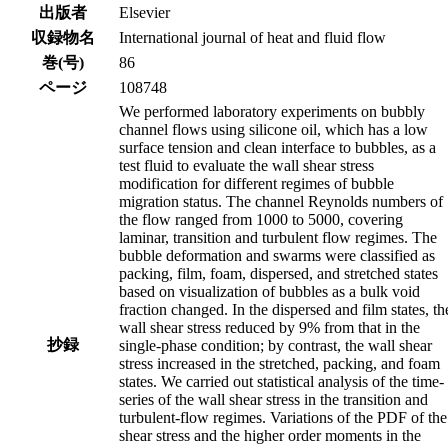
出版者
Elsevier
収録物名
International journal of heat and fluid flow
巻(号)
86
ページ
108748
We performed laboratory experiments on bubbly
channel flows using silicone oil, which has a low
surface tension and clean interface to bubbles, as a
test fluid to evaluate the wall shear stress
modification for different regimes of bubble
migration status. The channel Reynolds numbers of
the flow ranged from 1000 to 5000, covering
laminar, transition and turbulent flow regimes. The
bubble deformation and swarms were classified as
packing, film, foam, dispersed, and stretched states
based on visualization of bubbles as a bulk void
fraction changed. In the dispersed and film states, th
wall shear stress reduced by 9% from that in the
抄録
single-phase condition; by contrast, the wall shear
stress increased in the stretched, packing, and foam
states. We carried out statistical analysis of the time-
series of the wall shear stress in the transition and
turbulent-flow regimes. Variations of the PDF of the
shear stress and the higher order moments in the