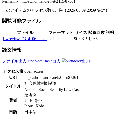
Permalink : https://hdl.handle.net/2115/87361
このアイテムのアクセス数:
634
件
（
2026-08-09
20:39 集計
）
閲覧可能ファイル
ファイル
フォーマット
サイズ
閲覧回数
説明
lawreview_73_4_06_Inoue
pdf
903 KB
1,265
論文情報
ファイル出力
EndNote Basic出力
Mendeley出力
アクセス権
open access
URI
https://hdl.handle.net/2115/87361
社会保障判例研究
タイトル
Note on Social Security Law Case
著者名
著者
井上, 浩平
Inoue, Kohei
言語
日本語