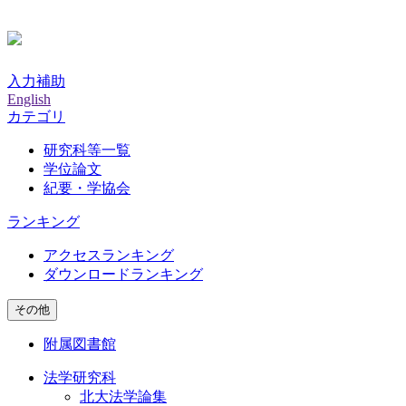
入力補助
English
カテゴリ
研究科等一覧
学位論文
紀要・学協会
ランキング
アクセスランキング
ダウンロードランキング
その他
附属図書館
法学研究科
北大法学論集