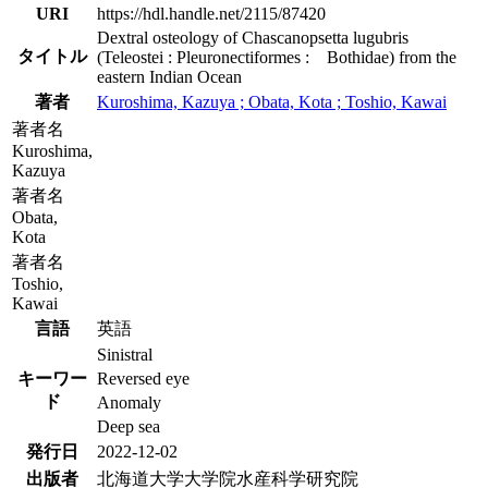
URI
https://hdl.handle.net/2115/87420
Dextral osteology of Chascanopsetta lugubris
タイトル
(Teleostei : Pleuronectiformes : Bothidae) from the
eastern Indian Ocean
著者
Kuroshima, Kazuya ; Obata, Kota ; Toshio, Kawai
著者名
Kuroshima,
Kazuya
著者名
Obata,
Kota
著者名
Toshio,
Kawai
言語
英語
Sinistral
キーワー
Reversed eye
ド
Anomaly
Deep sea
発行日
2022-12-02
出版者
北海道大学大学院水産科学研究院