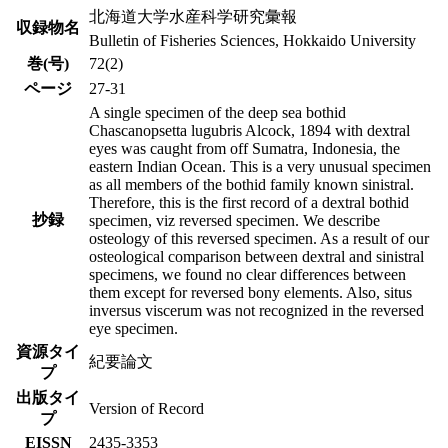
北海道大学水産科学研究彙報
収録物名
Bulletin of Fisheries Sciences, Hokkaido University
巻(号)
72(2)
ページ
27-31
A single specimen of the deep sea bothid
Chascanopsetta lugubris Alcock, 1894 with dextral
eyes was caught from off Sumatra, Indonesia, the
eastern Indian Ocean. This is a very unusual specimen
as all members of the bothid family known sinistral.
Therefore, this is the first record of a dextral bothid
抄録
specimen, viz reversed specimen. We describe
osteology of this reversed specimen. As a result of our
osteological comparison between dextral and sinistral
specimens, we found no clear differences between
them except for reversed bony elements. Also, situs
inversus viscerum was not recognized in the reversed
eye specimen.
資源タイ
紀要論文
プ
出版タイ
Version of Record
プ
EISSN
2435-3353