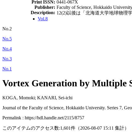
Print ISSN:
0441-067X
Publisher:
Faculty of Science, Hokkaido Universit
Description:
12(2)以後は「北海道大学地球物理学研究報告 = G
Vol.8
No.2
No.5
No.4
No.3
No.1
Vortex Generation by Multiple 
KOGA, Momoki; KANARI, Sei-ichi
Journal of the Faculty of Science, Hokkaido University. Series 7, Ge
Permalink : https://hdl.handle.net/2115/8757
このアイテムのアクセス数:
1,601
件
（
2026-08-07
15:11 集計
）