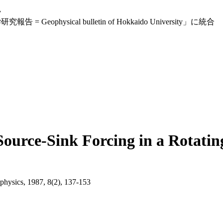
y
eophysical bulletin of Hokkaido University」に統合
Source-Sink Forcing in a Rotati
ophysics, 1987, 8(2), 137-153