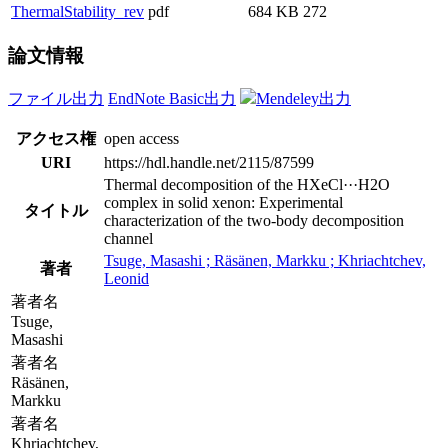
ThermalStability_rev
pdf
684 KB
272
論文情報
ファイル出力
EndNote Basic出力
Mendeley出力
アクセス権
open access
URI
https://hdl.handle.net/2115/87599
Thermal decomposition of the HXeCl···H2O
complex in solid xenon: Experimental
タイトル
characterization of the two-body decomposition
channel
Tsuge, Masashi ; Räsänen, Markku ; Khriachtchev,
著者
Leonid
著者名
Tsuge,
Masashi
著者名
Räsänen,
Markku
著者名
Khriachtchev,