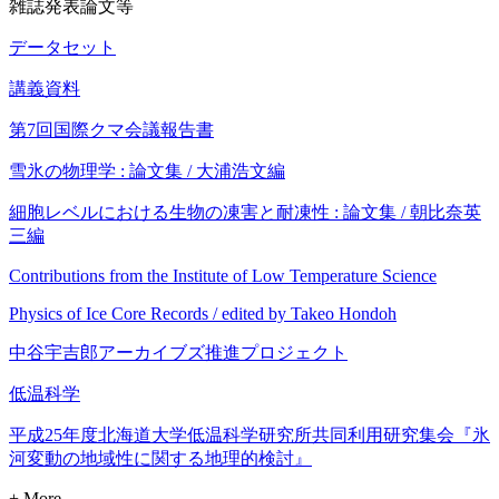
雑誌発表論文等
データセット
講義資料
第7回国際クマ会議報告書
雪氷の物理学 : 論文集 / 大浦浩文編
細胞レベルにおける生物の凍害と耐凍性 : 論文集 / 朝比奈英
三編
Contributions from the Institute of Low Temperature Science
Physics of Ice Core Records / edited by Takeo Hondoh
中谷宇吉郎アーカイブズ推進プロジェクト
低温科学
平成25年度北海道大学低温科学研究所共同利用研究集会『氷
河変動の地域性に関する地理的検討』
+ More