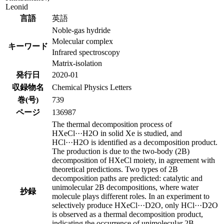
Leonid
言語
英語
Noble-gas hydride
Molecular complex
キーワード
Infrared spectroscopy
Matrix-isolation
発行日
2020-01
収録物名
Chemical Physics Letters
巻(号)
739
ページ
136987
The thermal decomposition process of
HXeCl···H2O in solid Xe is studied, and
HCl···H2O is identified as a decomposition product.
The production is due to the two-body (2B)
decomposition of HXeCl moiety, in agreement with
theoretical predictions. Two types of 2B
decomposition paths are predicted: catalytic and
unimolecular 2B decompositions, where water
抄録
molecule plays different roles. In an experiment to
selectively produce HXeCl···D2O, only HCl···D2O
is observed as a thermal decomposition product,
indicating the occurrence of unimolecular 2B