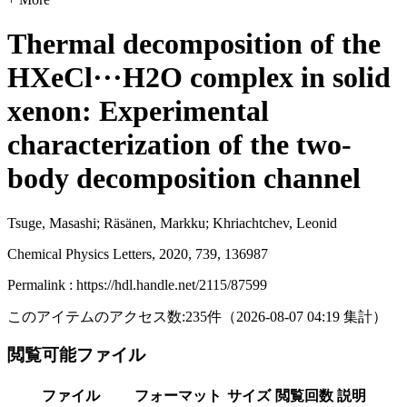
Thermal decomposition of the
HXeCl···H2O complex in solid
xenon: Experimental
characterization of the two-
body decomposition channel
Tsuge, Masashi; Räsänen, Markku; Khriachtchev, Leonid
Chemical Physics Letters, 2020, 739, 136987
Permalink : https://hdl.handle.net/2115/87599
このアイテムのアクセス数:
235
件
（
2026-08-07
04:19 集計
）
閲覧可能ファイル
ファイル
フォーマット
サイズ
閲覧回数
説明