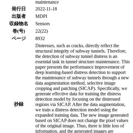
maintenance
発行日
2022-11-18
出版者
MDPI
収録物名
Sensors
巻(号)
22(22)
ページ
8932
Distresses, such as cracks, directly reflect the
structural integrity of subway tunnels. Therefore,
the detection of subway tunnel distress is an
essential task in tunnel structure maintenance. This
paper presents the performance improvement of
deep learning-based distress detection to support
the maintenance of subway tunnels through a new
data augmentation method, selective image
cropping and patching (SICAP). Specifically, we
generate effective data for training the distress
detection model by focusing on the distressed
抄録
regions via SICAP. After the data augmentation,
we train a distress detection model using the
expanded training data. The new image generated
based on SICAP does not change the pixel values
of the original image. Thus, there is little loss of
information, and the generated images are