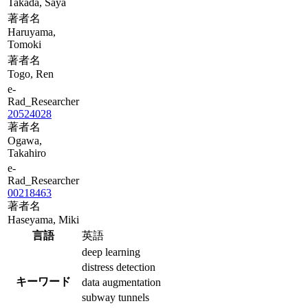
Takada, Saya
著者名
Haruyama,
Tomoki
著者名
Togo, Ren
e-
Rad_Researcher
20524028
著者名
Ogawa,
Takahiro
e-
Rad_Researcher
00218463
著者名
Haseyama, Miki
言語
英語
deep learning
distress detection
キーワード
data augmentation
subway tunnels