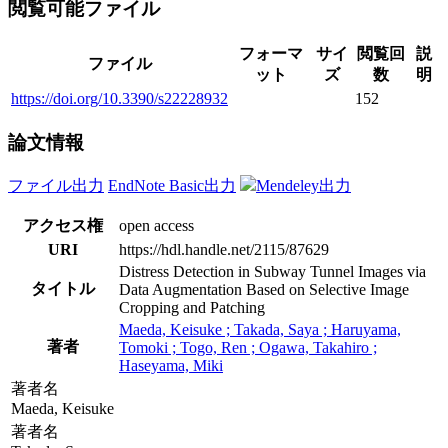
閲覧可能ファイル
フォーマ
サイ
閲覧回
説
ファイル
ット
ズ
数
明
https://doi.org/10.3390/s22228932
152
論文情報
ファイル出力
EndNote Basic出力
Mendeley出力
アクセス権
open access
URI
https://hdl.handle.net/2115/87629
Distress Detection in Subway Tunnel Images via
タイトル
Data Augmentation Based on Selective Image
Cropping and Patching
Maeda, Keisuke ; Takada, Saya ; Haruyama,
著者
Tomoki ; Togo, Ren ; Ogawa, Takahiro ;
Haseyama, Miki
著者名
Maeda, Keisuke
著者名