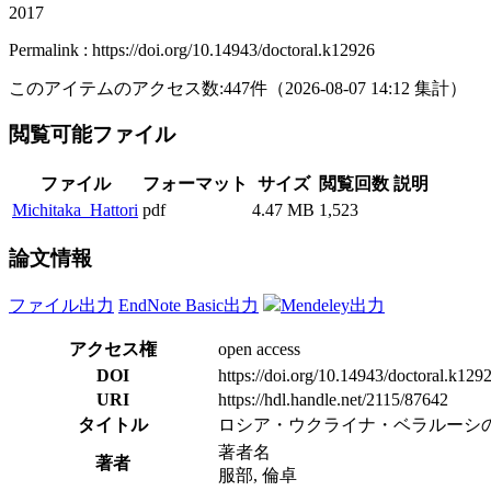
2017
Permalink : https://doi.org/10.14943/doctoral.k12926
このアイテムのアクセス数:
447
件
（
2026-08-07
14:12 集計
）
閲覧可能ファイル
ファイル
フォーマット
サイズ
閲覧回数
説明
Michitaka_Hattori
pdf
4.47 MB
1,523
論文情報
ファイル出力
EndNote Basic出力
Mendeley出力
アクセス権
open access
DOI
https://doi.org/10.14943/doctoral.k129
URI
https://hdl.handle.net/2115/87642
タイトル
ロシア・ウクライナ・ベラルーシの
著者名
著者
服部, 倫卓