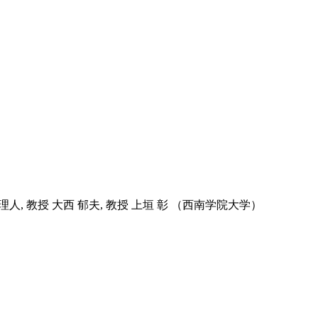
村 理人, 教授 大西 郁夫, 教授 上垣 彰 （西南学院大学）
）