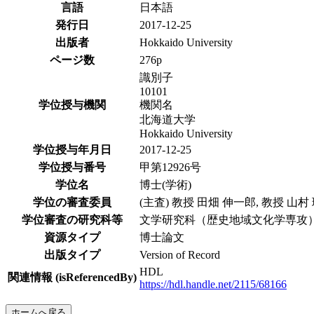
言語
日本語
発行日
2017-12-25
出版者
Hokkaido University
ページ数
276p
識別子
10101
学位授与機関
機関名
北海道大学
Hokkaido University
学位授与年月日
2017-12-25
学位授与番号
甲第12926号
学位名
博士(学術)
学位の審査委員
(主査) 教授 田畑 伸一郎, 教授 山
学位審査の研究科等
文学研究科（歴史地域文化学専攻
資源タイプ
博士論文
出版タイプ
Version of Record
HDL
関連情報 (isReferencedBy)
https://hdl.handle.net/2115/68166
ホームへ戻る