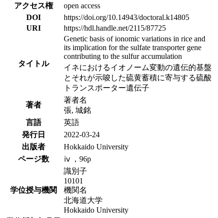
アクセス権
open access
DOI
https://doi.org/10.14943/doctoral.k14805
URI
https://hdl.handle.net/2115/87725
Genetic basis of ionomic variations in rice and
its implication for the sulfate transporter gene
contributing to the sulfur accumulation
タイトル
イネにおけるイオノーム変動の遺伝的基盤
とそれが示唆した硫黄蓄積に寄与する硫酸
トランスポーター遺伝子
著者名
著者
張, 城銘
言語
英語
発行日
2022-03-24
出版者
Hokkaido University
ページ数
ⅳ，96p
識別子
10101
学位授与機関
機関名
北海道大学
Hokkaido University