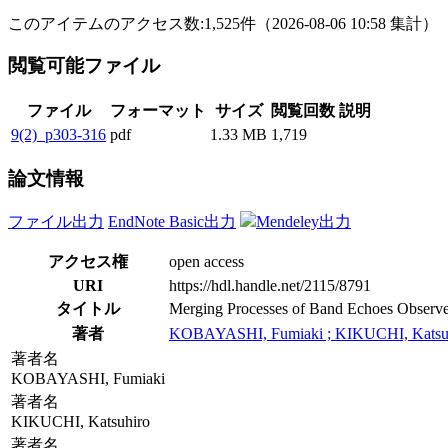
このアイテムのアクセス数:
1,525
件
（
2026-08-06
10:58 集計
）
閲覧可能ファイル
ファイル
フォーマット
サイズ
閲覧回数
説明
9(2)_p303-316
pdf
1.33 MB
1,719
論文情報
ファイル出力
EndNote Basic出力
Mendeley出力
アクセス権
open access
URI
https://hdl.handle.net/2115/8791
タイトル
Merging Processes of Band Echoes Observe
著者
KOBAYASHI, Fumiaki ; KIKUCHI, Katsuh
著者名
KOBAYASHI, Fumiaki
著者名
KIKUCHI, Katsuhiro
著者名