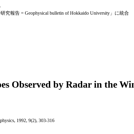
y
eophysical bulletin of Hokkaido University」に統合
oes Observed by Radar in the Wi
ophysics, 1992, 9(2), 303-316