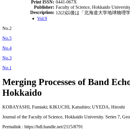
Print ISSN:
0441-067X
Publisher:
Faculty of Science, Hokkaido Universit
Description:
12(2)以後は「北海道大学地球物理学研究報告 = G
Vol.9
No.2
No.5
No.4
No.3
No.1
Merging Processes of Band Ech
Hokkaido
KOBAYASHI, Fumiaki; KIKUCHI, Katsuhiro; UYEDA, Hiroshi
Journal of the Faculty of Science, Hokkaido University. Series 7, Ge
Permalink : https://hdl.handle.net/2115/8791