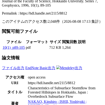
Journal of the Faculty of Science, Hokkaido University. Series 7,
Geophysics, 1996, 10(1), 89-105
Permalink : https://hdl.handle.net/2115/8812
このアイテムのアクセス数:
2,048
件
（
2026-08-08
17:13 集計
）
閲覧可能ファイル
ファイル
フォーマット
サイズ
閲覧回数
説明
10(1)_p89-105
pdf
712 KB
1,264
論文情報
ファイル出力
EndNote Basic出力
Mendeley出力
アクセス権
open access
URI
https://hdl.handle.net/2115/8812
Characteristics of Subsurface Stormflow from
タイトル
Forested Hillslopes in Hokkaido, Japan :
Overbedrock Subsurface Flow
NAKAO, Kinshiro ; ISHII, Yoshiyuki ;
著者