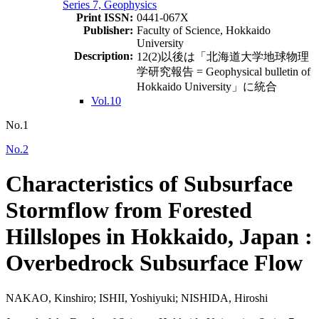
Series 7, Geophysics
Print ISSN:
0441-067X
Publisher:
Faculty of Science, Hokkaido
University
Description:
12(2)以後は「北海道大学地球物理
学研究報告 = Geophysical bulletin of
Hokkaido University」に統合
Vol.10
No.1
No.2
Characteristics of Subsurface
Stormflow from Forested
Hillslopes in Hokkaido, Japan :
Overbedrock Subsurface Flow
NAKAO, Kinshiro; ISHII, Yoshiyuki; NISHIDA, Hiroshi