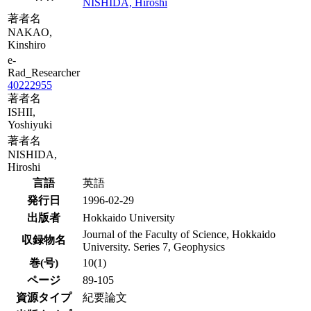
NISHIDA, Hiroshi
著者名
NAKAO,
Kinshiro
e-
Rad_Researcher
40222955
著者名
ISHII,
Yoshiyuki
著者名
NISHIDA,
Hiroshi
言語
英語
発行日
1996-02-29
出版者
Hokkaido University
Journal of the Faculty of Science, Hokkaido
収録物名
University. Series 7, Geophysics
巻(号)
10(1)
ページ
89-105
資源タイプ
紀要論文