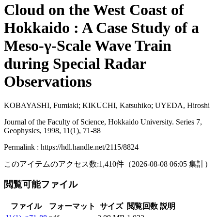
Cloud on the West Coast of
Hokkaido : A Case Study of a
Meso-γ-Scale Wave Train
during Special Radar
Observations
KOBAYASHI, Fumiaki; KIKUCHI, Katsuhiko; UYEDA, Hiroshi
Journal of the Faculty of Science, Hokkaido University. Series 7,
Geophysics, 1998, 11(1), 71-88
Permalink : https://hdl.handle.net/2115/8824
このアイテムのアクセス数:
1,410
件
（
2026-08-08
06:05 集計
）
閲覧可能ファイル
ファイル
フォーマット
サイズ
閲覧回数
説明