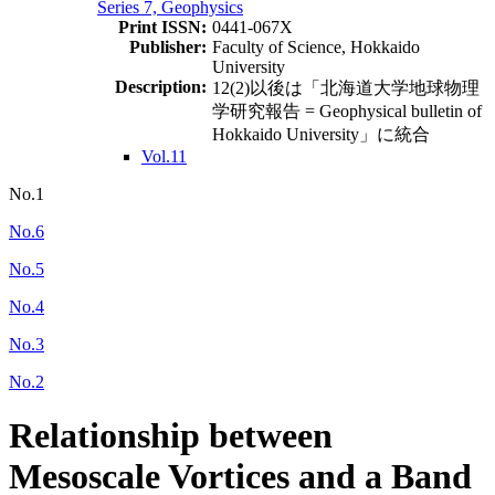
Series 7, Geophysics
Print ISSN:
0441-067X
Publisher:
Faculty of Science, Hokkaido
University
Description:
12(2)以後は「北海道大学地球物理
学研究報告 = Geophysical bulletin of
Hokkaido University」に統合
Vol.11
No.1
No.6
No.5
No.4
No.3
No.2
Relationship between
Mesoscale Vortices and a Band