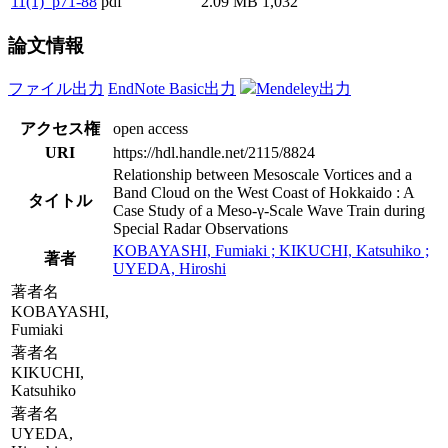
11(1)_p71-88
pdf
2.09 MB
1,032
論文情報
ファイル出力
EndNote Basic出力
Mendeley出力
アクセス権
open access
URI
https://hdl.handle.net/2115/8824
Relationship between Mesoscale Vortices and a
Band Cloud on the West Coast of Hokkaido : A
タイトル
Case Study of a Meso-γ-Scale Wave Train during
Special Radar Observations
KOBAYASHI, Fumiaki ; KIKUCHI, Katsuhiko ;
著者
UYEDA, Hiroshi
著者名
KOBAYASHI,
Fumiaki
著者名
KIKUCHI,
Katsuhiko
著者名
UYEDA,