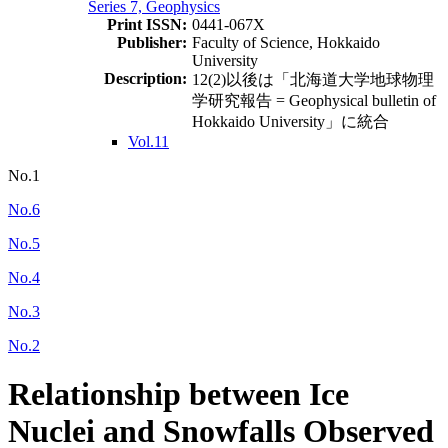
Series 7, Geophysics
Print ISSN:
0441-067X
Publisher:
Faculty of Science, Hokkaido
University
Description:
12(2)以後は「北海道大学地球物理
学研究報告 = Geophysical bulletin of
Hokkaido University」に統合
Vol.11
No.1
No.6
No.5
No.4
No.3
No.2
Relationship between Ice
Nuclei and Snowfalls Observed