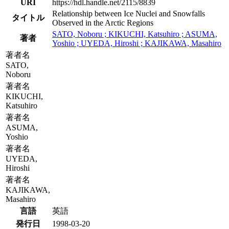
URI
https://hdl.handle.net/2115/8839
Relationship between Ice Nuclei and Snowfalls
タイトル
Observed in the Arctic Regions
SATO, Noboru ; KIKUCHI, Katsuhiro ; ASUMA,
著者
Yoshio ; UYEDA, Hiroshi ; KAJIKAWA, Masahiro
著者名
SATO,
Noboru
著者名
KIKUCHI,
Katsuhiro
著者名
ASUMA,
Yoshio
著者名
UYEDA,
Hiroshi
著者名
KAJIKAWA,
Masahiro
言語
英語
発行日
1998-03-20