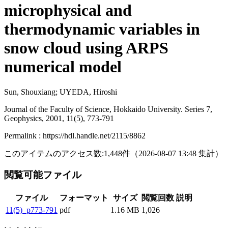
microphysical and
thermodynamic variables in
snow cloud using ARPS
numerical model
Sun, Shouxiang; UYEDA, Hiroshi
Journal of the Faculty of Science, Hokkaido University. Series 7,
Geophysics, 2001, 11(5), 773-791
Permalink : https://hdl.handle.net/2115/8862
このアイテムのアクセス数:
1,448
件
（
2026-08-07
13:48 集計
）
閲覧可能ファイル
ファイル
フォーマット
サイズ
閲覧回数
説明
11(5)_p773-791
pdf
1.16 MB
1,026