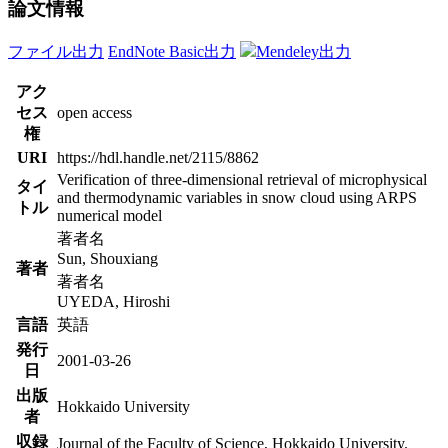
論文情報
ファイル出力
EndNote Basic出力
Mendeley出力
アク
セス
open access
権
URI
https://hdl.handle.net/2115/8862
Verification of three-dimensional retrieval of microphysical
タイ
and thermodynamic variables in snow cloud using ARPS
トル
numerical model
著者名
Sun, Shouxiang
著者
著者名
UYEDA, Hiroshi
言語
英語
発行
2001-03-26
日
出版
Hokkaido University
者
収録
Journal of the Faculty of Science, Hokkaido University.