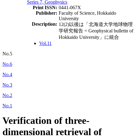
Series 7, Geophysics
Print ISSN:
0441-067X
Publisher:
Faculty of Science, Hokkaido
University
Description:
12(2)以後は「北海道大学地球物理
学研究報告 = Geophysical bulletin of
Hokkaido University」に統合
Vol.11
No.5
No.6
No.4
No.3
No.2
No.1
Verification of three-
dimensional retrieval of