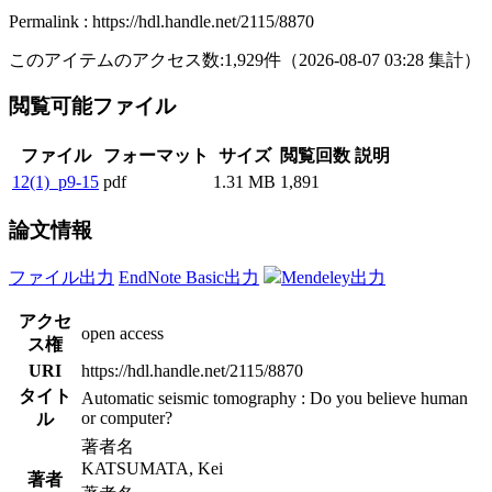
Permalink : https://hdl.handle.net/2115/8870
このアイテムのアクセス数:
1,929
件
（
2026-08-07
03:28 集計
）
閲覧可能ファイル
ファイル
フォーマット
サイズ
閲覧回数
説明
12(1)_p9-15
pdf
1.31 MB
1,891
論文情報
ファイル出力
EndNote Basic出力
Mendeley出力
アクセ
open access
ス権
URI
https://hdl.handle.net/2115/8870
タイト
Automatic seismic tomography : Do you believe human
or computer?
ル
著者名
KATSUMATA, Kei
著者