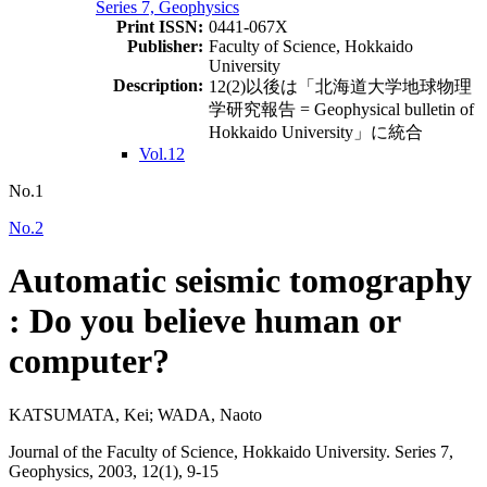
Series 7, Geophysics
Print ISSN:
0441-067X
Publisher:
Faculty of Science, Hokkaido
University
Description:
12(2)以後は「北海道大学地球物理
学研究報告 = Geophysical bulletin of
Hokkaido University」に統合
Vol.12
No.1
No.2
Automatic seismic tomography
: Do you believe human or
computer?
KATSUMATA, Kei; WADA, Naoto
Journal of the Faculty of Science, Hokkaido University. Series 7,
Geophysics, 2003, 12(1), 9-15