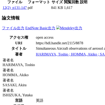
ファイル
フォーマット
サイズ
閲覧回数
説明
12(2)_p131-147
pdf
841 KB
1,617
論文情報
ファイル出力
EndNote Basic出力
Mendeley出力
アクセス権
open access
URI
https://hdl.handle.net/2115/8878
タイトル
Simultaneous Aircraft observations of aerosol 
著者
HARIMAYA, Toshio ; HOMMA, Akiko ; SAS
著者名
HARIMAYA, Toshio
著者名
HOMMA, Akiko
著者名
SASAKI, Akira
著者名
ISHIZUKA, Yutaka
言語
英語