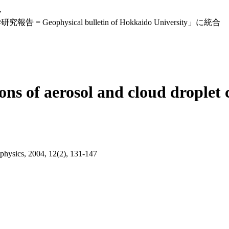
y
eophysical bulletin of Hokkaido University」に統合
ns of aerosol and cloud droplet c
ophysics, 2004, 12(2), 131-147