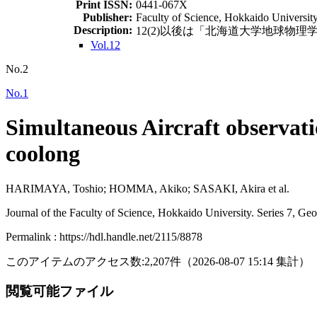
Print ISSN:
0441-067X
Publisher:
Faculty of Science, Hokkaido Universit
Description:
12(2)以後は「北海道大学地球物理学研究報告 = G
Vol.12
No.2
No.1
Simultaneous Aircraft observatio
coolong
HARIMAYA, Toshio; HOMMA, Akiko; SASAKI, Akira et al.
Journal of the Faculty of Science, Hokkaido University. Series 7, Ge
Permalink : https://hdl.handle.net/2115/8878
このアイテムのアクセス数:
2,207
件
（
2026-08-07
15:14 集計
）
閲覧可能ファイル