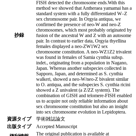
FISH detected the chromosome ends.With this
method we showed that Antheraea yamamai has a
standard system with a fully differentiated W–Z
sex chromosome pair. In Orgyia antiqua, we
confirmed the presence of neo-W and neo-Z
chromosomes, which most probably originated by
抄録
fusion of the ancestral W and Z with an autosome
pair. In contrast to earlier data, Orgyia thyellina
females displayed a neo-ZW1W2 sex
chromosome constitution. A neo-WZ1Z2 trivalent
was found in females of Samia cynthia subsp.
indet., originating from a population in Nagano,
Japan. Whereas another subspecies collected in
Sapporo, Japan, and determined as S. cynthia
walkeri, showed a neo-W/neo-Z bivalent similar
to O. antiqua, and the subspecies S. cynthia ricini
showed a Z univalent (a Z/ZZ system). The
combination of GISH and telomere-FISH enabled
us to acquire not only reliable information about
sex chromosome constitution but also an insight
into sex chromosome evolution in Lepidoptera.
資源タイプ
学術雑誌論文
出版タイプ
Accepted Manuscript
The original publication is available at