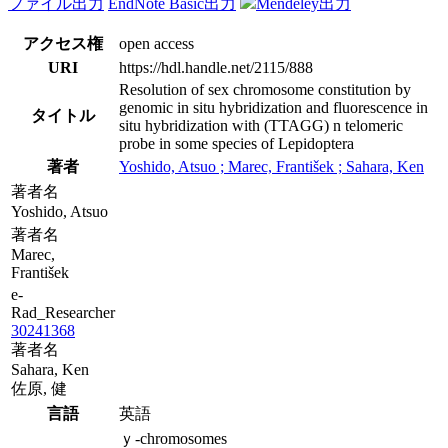
ファイル出力
EndNote Basic出力
Mendeley出力
アクセス権
open access
URI
https://hdl.handle.net/2115/888
Resolution of sex chromosome constitution by
genomic in situ hybridization and fluorescence in
タイトル
situ hybridization with (TTAGG) n telomeric
probe in some species of Lepidoptera
著者
Yoshido, Atsuo ; Marec, František ; Sahara, Ken
著者名
Yoshido, Atsuo
著者名
Marec,
František
e-
Rad_Researcher
30241368
著者名
Sahara, Ken
佐原, 健
言語
英語
ｙ-chromosomes