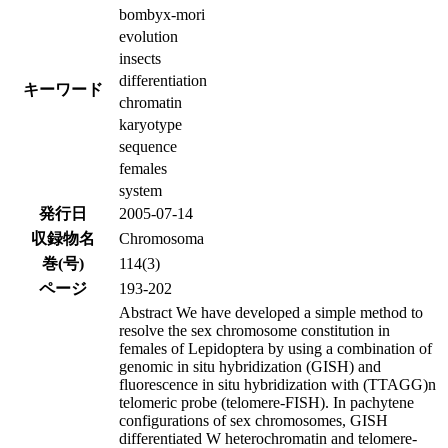
bombyx-mori
evolution
insects
differentiation
キーワード
chromatin
karyotype
sequence
females
system
発行日
2005-07-14
収録物名
Chromosoma
巻(号)
114(3)
ページ
193-202
Abstract We have developed a simple method to
resolve the sex chromosome constitution in
females of Lepidoptera by using a combination of
genomic in situ hybridization (GISH) and
fluorescence in situ hybridization with (TTAGG)n
telomeric probe (telomere-FISH). In pachytene
configurations of sex chromosomes, GISH
differentiated W heterochromatin and telomere-