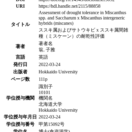
URI
https://hdl.handle.net/2115/88858
Assessment of drought tolerance in Miscanthus
spp. and Saccharum x Miscanthus intergeneric
hybrids (miscanes)
タイトル
ススキ属およびサトウキビ x ススキ属間雑
種（ミスケーン）の耐乾性評価
著者名
著者
翁, 子雅
言語
英語
発行日
2022-03-24
出版者
Hokkaido University
ページ数
111p
識別子
10101
学位授与機関
機関名
北海道大学
Hokkaido University
学位授与年月日
2022-03-24
学位授与番号
甲第15092号
学位名
博士(食資源学)