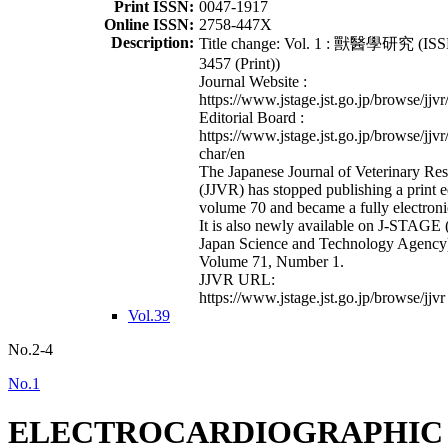
Print ISSN:
0047-1917
Online ISSN:
2758-447X
Description:
Title change: Vol. 1 : 獸醫學研究 (ISS
3457 (Print))
Journal Website :
https://www.jstage.jst.go.jp/browse/jjvr
Editorial Board :
https://www.jstage.jst.go.jp/browse/jjvr
char/en
The Japanese Journal of Veterinary Re
(JJVR) has stopped publishing a print e
volume 70 and became a fully electroni
It is also newly available on J-STAGE 
Japan Science and Technology Agency
Volume 71, Number 1.
JJVR URL:
https://www.jstage.jst.go.jp/browse/jjvr
Vol.39
No.2-4
No.1
ELECTROCARDIOGRAPHIC