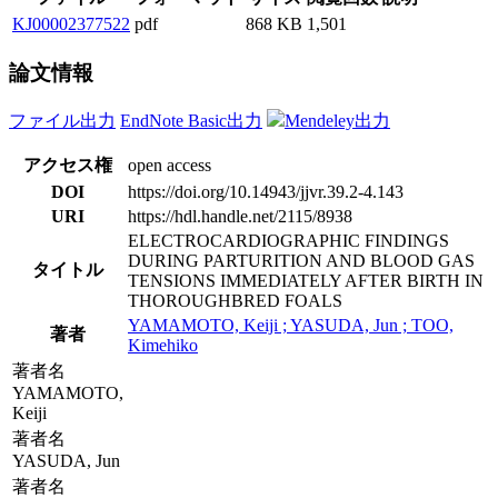
KJ00002377522
pdf
868 KB
1,501
論文情報
ファイル出力
EndNote Basic出力
Mendeley出力
アクセス権
open access
DOI
https://doi.org/10.14943/jjvr.39.2-4.143
URI
https://hdl.handle.net/2115/8938
ELECTROCARDIOGRAPHIC FINDINGS
DURING PARTURITION AND BLOOD GAS
タイトル
TENSIONS IMMEDIATELY AFTER BIRTH IN
THOROUGHBRED FOALS
YAMAMOTO, Keiji ; YASUDA, Jun ; TOO,
著者
Kimehiko
著者名
YAMAMOTO,
Keiji
著者名
YASUDA, Jun
著者名