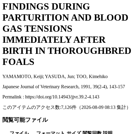
FINDINGS DURING
PARTURITION AND BLOOD
GAS TENSIONS
IMMEDIATELY AFTER
BIRTH IN THOROUGHBRED
FOALS
YAMAMOTO, Keiji; YASUDA, Jun; TOO, Kimehiko
Japanese Journal of Veterinary Research, 1991, 39(2-4), 143-157
Permalink : https://doi.org/10.14943/jjvr.39.2-4.143
このアイテムのアクセス数:
7,126
件
（
2026-08-09
08:13 集計
）
閲覧可能ファイル
ファイル
フォーマット
サイズ
閲覧回数
説明