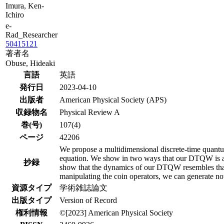
Imura, Ken-
Ichiro
e-
Rad_Researcher
50415121
著者名
Obuse, Hideaki
言語
英語
発行日
2023-04-10
出版者
American Physical Society (APS)
収録物名
Physical Review A
巻(号)
107(4)
ページ
42206
We propose a multidimensional discrete-time quant
equation. We show in two ways that our DTQW is an 
抄録
show that the dynamics of our DTQW resembles that
manipulating the coin operators, we can generate not 
資源タイプ
学術雑誌論文
出版タイプ
Version of Record
権利情報
©[2023] American Physical Society