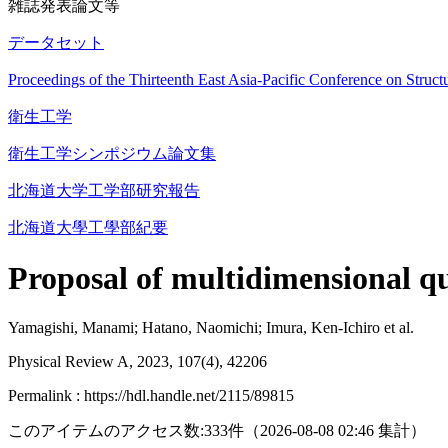
雑誌発表論文等
データセット
Proceedings of the Thirteenth East Asia-Pacific Conference on St
衛生工学
衛生工学シンポジウム論文集
北海道大学工学部研究報告
北海道大學工學部紀要
Proposal of multidimensional q
Yamagishi, Manami; Hatano, Naomichi; Imura, Ken-Ichiro et al.
Physical Review A, 2023, 107(4), 42206
Permalink : https://hdl.handle.net/2115/89815
このアイテムのアクセス数:
333
件
（
2026-08-08
02:46 集計
）