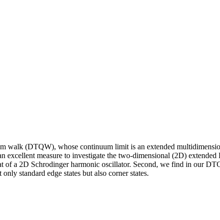
um walk (DTQW), whose continuum limit is an extended multidimension
excellent measure to investigate the two-dimensional (2D) extended Di
 of a 2D Schrodinger harmonic oscillator. Second, we find in our DTQ
only standard edge states but also corner states.