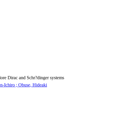
lore Dirac and Schr?dinger systems
n-Ichiro ; Obuse, Hideaki