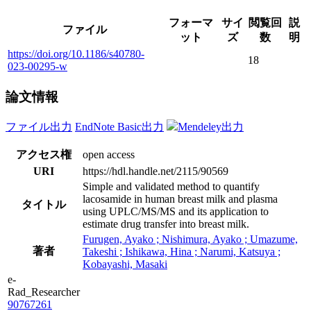
フォーマ
サイ
閲覧回
説
ファイル
ット
ズ
数
明
https://doi.org/10.1186/s40780-
18
023-00295-w
論文情報
ファイル出力
EndNote Basic出力
Mendeley出力
アクセス権
open access
URI
https://hdl.handle.net/2115/90569
Simple and validated method to quantify
lacosamide in human breast milk and plasma
タイトル
using UPLC/MS/MS and its application to
estimate drug transfer into breast milk.
Furugen, Ayako ; Nishimura, Ayako ; Umazume,
著者
Takeshi ; Ishikawa, Hina ; Narumi, Katsuya ;
Kobayashi, Masaki
e-
Rad_Researcher
90767261