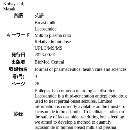
Kobayashi,
Masaki
言語
英語
Breast milk
Lacosamide
キーワード
Milk to plasma ratio
Relative infant dose
UPLC/MS/MS
発行日
2023-09-01
出版者
BioMed Central
収録物名
Journal of pharmaceutical health care and sciences
巻(号)
9
ページ
26
Epilepsy is a common neurological disorder.
Lacosamide is a third-generation antiepileptic drug
used to treat partial-onset seizures. Limited
information is currently available on the transfer of
lacosamide to breast milk. To facilitate studies on
抄録
the safety of lacosamide use during breastfeeding,
we aimed to develop a method to quantify
lacosamide in human breast milk and plasma