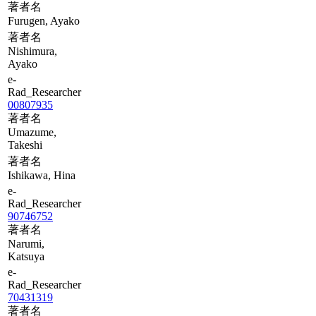
著者名
Furugen, Ayako
著者名
Nishimura,
Ayako
e-
Rad_Researcher
00807935
著者名
Umazume,
Takeshi
著者名
Ishikawa, Hina
e-
Rad_Researcher
90746752
著者名
Narumi,
Katsuya
e-
Rad_Researcher
70431319
著者名