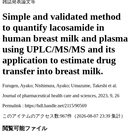
雑誌発表論文等
Simple and validated method
to quantify lacosamide in
human breast milk and plasma
using UPLC/MS/MS and its
application to estimate drug
transfer into breast milk.
Furugen, Ayako; Nishimura, Ayako; Umazume, Takeshi et al.
Journal of pharmaceutical health care and sciences, 2023, 9, 26
Permalink : https://hdl.handle.net/2115/90569
このアイテムのアクセス数:
967
件
（
2026-08-07
23:39 集計
）
閲覧可能ファイル