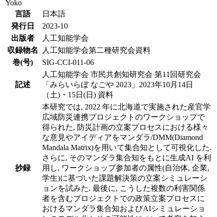
Yoko
言語
日本語
発行日
2023-10
出版者
人工知能学会
収録物名
人工知能学会第二種研究会資料
巻(号)
SIG-CCI-011-06
人工知能学会 市民共創知研究会 第11回研究会
記述
「みらいらぼ なごや 2023」2023年10月14日
（土)・15日(日) 資料
本研究では, 2022 年に北海道で実施された産官学
広域防災連携プロジェクトのワークショップで
得られた, 防災計画の立案プロセスにおける様々
な意見やアイディアをマンダラ/DMM(Diamond
Mandala Matrix)を用いて集合知として可視化した.
さらに, そのマンダラ集合知をもとに生成AI を利
抄録
用し, ワークショップ参加者の属性(自治体, 企業,
学生)に基づいた課題解決策の立案シミュレーシ
ョンを試みた. 最後に, こうした複数の利害関係
者を含むプロジェクトでの政策立案プロセスに
おけるマンダラ集合知およびAIシミュレーショ