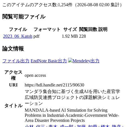
このアイテムのアクセス数:
1,254
件
（
2026-08-08
02:00 集計
）
閲覧可能ファイル
ファイル
フォーマット
サイズ
閲覧回数
説明
2023_06_Katoh
pdf
1.92 MB
228
論文情報
ファイル出力
EndNote Basic出力
Mendeley出力
アクセス
open access
権
URI
https://hdl.handle.net/2115/90630
マンダラ集合知に基づく生成AIを用いた産官学
広域防災連携プロジェクトの課題解決シミュレ
ーション
タイトル
MANDALA-based AI Simulation for Solving
Problems in Industrial-Academic-Government Wide-
Area Disaster Prevention Projects
小林, 信三 ; 青木, 成一郎 ; 加藤, 知愛 ; 楢木, 隆彦 ;