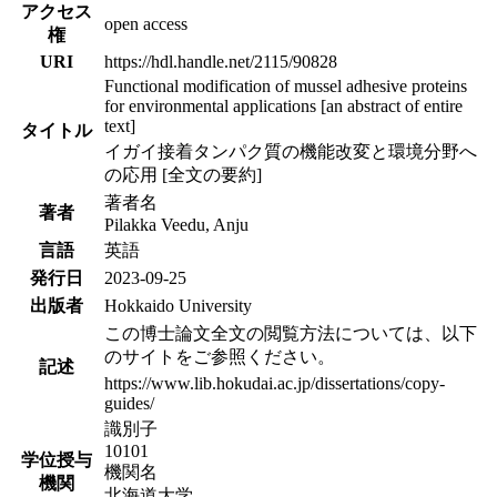
アクセス
open access
権
URI
https://hdl.handle.net/2115/90828
Functional modification of mussel adhesive proteins
for environmental applications [an abstract of entire
text]
タイトル
イガイ接着タンパク質の機能改変と環境分野へ
の応用 [全文の要約]
著者名
著者
Pilakka Veedu, Anju
言語
英語
発行日
2023-09-25
出版者
Hokkaido University
この博士論文全文の閲覧方法については、以下
のサイトをご参照ください。
記述
https://www.lib.hokudai.ac.jp/dissertations/copy-
guides/
識別子
10101
学位授与
機関名
機関
北海道大学