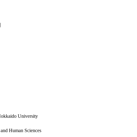
明
okkaido University
s and Human Sciences