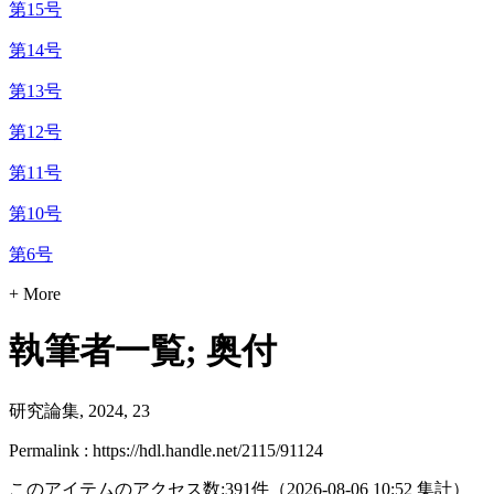
第15号
第14号
第13号
第12号
第11号
第10号
第6号
+ More
執筆者一覧; 奥付
研究論集, 2024, 23
Permalink : https://hdl.handle.net/2115/91124
このアイテムのアクセス数:
391
件
（
2026-08-06
10:52 集計
）