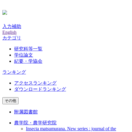
入力補助
English
カテゴリ
研究科等一覧
学位論文
紀要・学協会
ランキング
アクセスランキング
ダウンロードランキング
その他
附属図書館
農学院・農学研究院
Insecta matsumurana. New series : journal of the