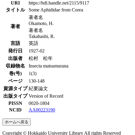
URI
https://hdl.handle.net/2115/9117
タイトル
Some Aphididae from Corea
著者名
Okamoto, H.
著者
著者名
Takahashi, R.
言語
英語
発行日
1927-02
出版者
松村 松年
収録物名
Insecta matsumurana
巻(号)
1(3)
ページ
130-148
資源タイプ
紀要論文
出版タイプ
Version of Record
PISSN
0020-1804
NCID
AA00223190
ホームへ戻る
Copyright © Hokkaido University Library All rights Reserved