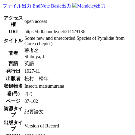
ファイル出力
EndNote Basic出力
Mendeley出力
アクセス
open access
権
URI
https://hdl.handle.net/2115/9136
Some new and unrecorded Species of Pyralidæ from
タイトル
Corea (Lepid.)
著者名
著者
Shibuya, J.
言語
英語
発行日
1927-11
出版者
松村 松年
収録物名
Insecta matsumurana
巻(号)
2(2)
ページ
87-102
資源タイ
紀要論文
プ
出版タイ
Version of Record
プ