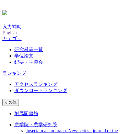
入力補助
English
カテゴリ
研究科等一覧
学位論文
紀要・学協会
ランキング
アクセスランキング
ダウンロードランキング
その他
附属図書館
農学院・農学研究院
Insecta matsumurana. New series : journal of the