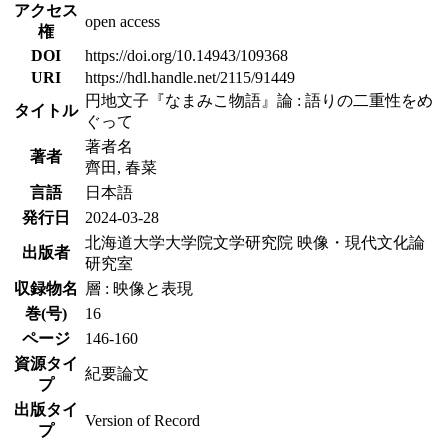
アクセス
open access
権
DOI
https://doi.org/10.14943/109368
URI
https://hdl.handle.net/2115/91449
円地文子『なまみこ物語』論 : 語りの二重性をめ
タイトル
ぐって
著者名
著者
齊田, 春菜
言語
日本語
発行日
2024-03-28
北海道大学大学院文学研究院 映像・現代文化論
出版者
研究室
収録物名
層 : 映像と表現
巻(号)
16
ページ
146-160
資源タイ
紀要論文
プ
出版タイ
Version of Record
プ