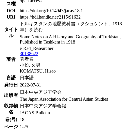
open access
ス権
DOI
https://doi.org/10.14943/jacas.18.1
URI
https://hdl.handle.net/2115/91632
トルキスタンの地歴教科書（タシュケント、1918
タイト
年）を読む
ル
Some Notes on A History and Geography of Turkistan,
Published in Tashkent in 1918
e-Rad_Researcher
30138622
著者名
著者
小松, 久男
KOMATSU, Hisao
言語
日本語
発行日
2022-07-31
日本中央アジア学会
出版者
The Japan Association for Central Asian Studies
収録物
日本中央アジア学会報
名
JACAS Bulletin
巻(号)
18
ページ
1-25