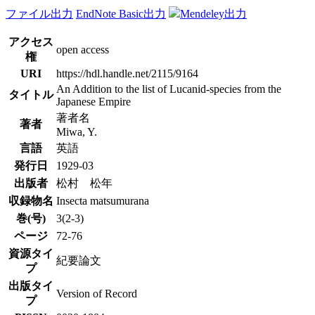
ファイル出力
EndNote Basic出力
Mendeley出力
アクセス
open access
権
URI
https://hdl.handle.net/2115/9164
An Addition to the list of Lucanid-species from the
タイトル
Japanese Empire
著者名
著者
Miwa, Y.
言語
英語
発行日
1929-03
出版者
松村 松年
収録物名
Insecta matsumurana
巻(号)
3(2-3)
ページ
72-76
資源タイ
紀要論文
プ
出版タイ
Version of Record
プ