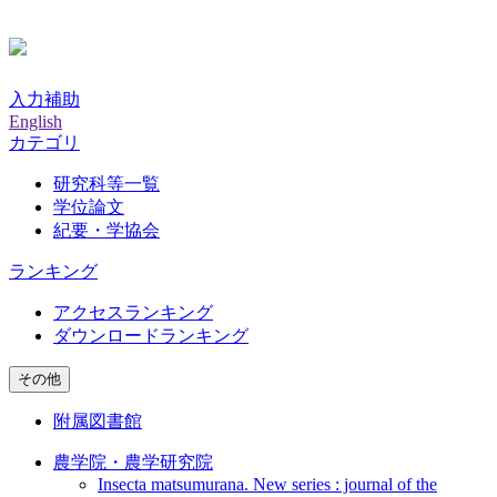
入力補助
English
カテゴリ
研究科等一覧
学位論文
紀要・学協会
ランキング
アクセスランキング
ダウンロードランキング
その他
附属図書館
農学院・農学研究院
Insecta matsumurana. New series : journal of the