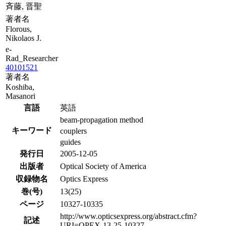
斉藤, 晋聖
著者名
Florous,
Nikolaos J.
e-
Rad_Researcher
40101521
著者名
Koshiba,
Masanori
言語
英語
beam-propagation method
キーワード
couplers
guides
発行日
2005-12-05
出版者
Optical Society of America
収録物名
Optics Express
巻(号)
13(25)
ページ
10327-10335
http://www.opticsexpress.org/abstract.cfm?
記述
URI=OPEX-13-25-10327