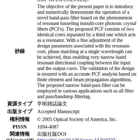
The objective of the present paper is to introduce
and numerically demonstrate the operation of a
novel band-pass filter based on the phenomenon
of resonant tunneling inmulti-core photonic crystal
fibers (PCFs). The proposed PCF consists of two
identical cores separated by a third one which acts
as a resonator. With a fine adjustment of the
design parameters associated with the resonant-
抄録
core, phase matching at a single wavelength can
be achieved, thus enabling very narrow-band
resonant directional coupling between the input
and the output cores. The validation of the design
is ensured with an accurate PCF analysis based on
finite element and beam propagation algorithms.
The proposed narrow band-pass filter can be
employed in various applications such as all fiber
and pass/bandstop filtering.
資源タイプ
学術雑誌論文
出版タイプ
Accepted Manuscript
権利情報
© 2005 Optical Society of America, Inc.
PISSN
1094-4087
関連情報
出版社版DOI