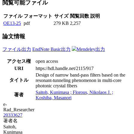
閲覧可能ファイル
ファイル
フォーマット
サイズ
閲覧回数
説明
OE13-25
pdf
279 KB
2,257
論文情報
ファイル出力
EndNote Basic出力
Mendeley出力
アクセス権
open access
URI
https://hdl.handle.net/2115/917
Design of narrow band-pass filters based on the
タイトル
resonant-tunneling phenomenon in multi-core
photonic crystal fibers
Saitoh, Kunimasa ; Florous, Nikolaos J. ;
著者
Koshiba, Masanori
e-
Rad_Researcher
20333627
著者名
Saitoh,
Kunimasa