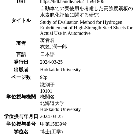
URI
https://hdl.handle.net/2115/91806
自動車での実使用を考慮した高強度鋼板の
水素脆化評価に関する研究
タイトル
Study of Evaluation Method for Hydrogen
Embrittlement of High-Strength Steel Sheets for
Actual Use in Automotive
著者名
著者
衣笠, 潤一郎
言語
日本語
発行日
2024-03-25
出版者
Hokkaido University
ページ数
92p.
識別子
10101
学位授与機関
機関名
北海道大学
Hokkaido University
学位授与年月日
2024-03-25
学位授与番号
甲第15839号
学位名
博士(工学)