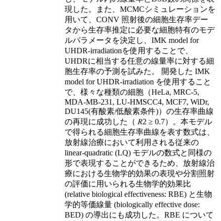
現した。また、MCMCシミュレーションを
用いて、CONV 照射後の細胞生存率デー
タから生存率推定に必要な細胞特有のモデ
ルパラメータを決定し、IMK model for
UHDR-irradiationを使用することで、
UHDRに相当する任意の線量率に対する細
胞生存率の予測を試みた。 開発した IMK
model for UHDR-irradiation を使用すること
で、様々な種類の細胞（HeLa, MRC-5,
MDA-MB-231, LU-HMSCC4, MCF7, WiDr,
DU145(有酸素/低酸素条件)）の生存率曲線
の再現に成功した（ 𝑅2 ≥ 0.7）。本モデル
で得られる細胞生存率曲線を表す数式は、
放射線治療において利用される従来の
linear-quadratic (LQ) モデルの数式と同様の
形で表現することができるため、放射線治
療における生物学的効果の表現や分割照射
の評価に用いられる生物学的効果比
(relative biological effectiveness: RBE) と生物
学的等価線量 (biologically effective dose:
BED) の導出にも成功した。RBE について