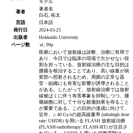
モデル
著者名
著者
白石, 祐太
言語
日本語
発行日
2024-03-25
出版者
Hokkaido University
ページ数
ⅵ, 99p
医療において放射線は診断、治療に有用で
あり、今日では臨床の現場で欠かせない役
割を担っている。放射線治療の主な目的は
腫瘍を根治することであり、高い線量が病
変部へ照射されるため、周囲の正常な器
官・組織にも有害な影響が誘導されること
がある。したがって、放射線治療では放射
線被ばくに伴う有害事象を抑制しつつ、腫
瘍細胞に対して十分な殺傷効果を得ること
が重要である。この目的の達成に向けて、
近年、≥ 40 Gy/sの超高線量率 (ultrahigh dose
rate: UHDR) を用いる FLASH 放射線治療
(FLASH-radiotherapy: FLASH-RT) が注目さ