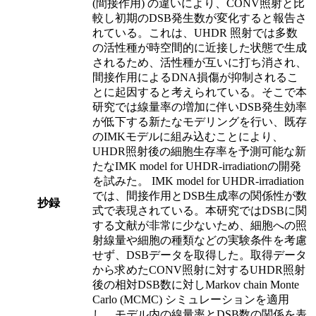
(間接作用) の違いにより、CONV照射と比
較し初期のDSB発生数が変化すると報告さ
れている。これは、UHDR 照射では多数
の活性種が時空間的に近接した状態で生成
されるため、活性種が互いに打ち消され、
間接作用によるDNA損傷が抑制されるこ
とに起因すると考えられている。そこで本
研究では線量率の増加に伴いDSB発生効率
が低下する新たなモデリングを行い、既存
のIMKモデルに組み込むことにより、
UHDR照射後の細胞生存率を予測可能な新
たなIMK model for UHDR-irradiationの開発
を試みた。 IMK model for UHDR-irradiation
では、間接作用とDSB生成率の関係性が数
抄録
式で表現されている。本研究ではDSBに関
する文献が非常に少ないため、細胞への照
射線量や細胞の種類などの実験条件を考慮
せず、DSBデータを取得した。取得データ
から求めたCONV照射に対するUHDR照射
後の相対DSB数に対しMarkov chain Monte
Carlo (MCMC) シミュレーションを適用
し、モデル内の線量率とDSB数の関係を表