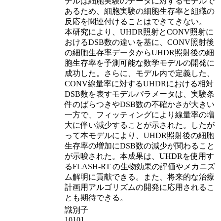
デルは細胞実験のデータに対するモデルで
あるため、細胞実験の細胞生存率と組織の
反応を関連付けることはできてきない。
本研究により、UHDR照射とCONV照射に
おけるDSB数の違いを基に、CONV照射後
の細胞生存率データからUHDR照射後の細
胞生存率を予測可能な数学モデルの開発に
成功した。さらに、モデル内で定義した、
CONV線量率に対するUHDRにおける相対
DSB数を表すモデルパラメータは、実験条
件のばらつきやDSB数の不確かさが大きい
一方で、フィッティングにより線量率の増
大に伴い減少することが示された。したが
って本モデルにより、UHDR照射後の細胞
生存率の増加にDSB数の減少が関わること
が示唆された。本成果は、UHDRを使用す
るFLASH-RT の生物効果の評価やメカニズ
ム解明に貢献できる。また、将来的な治療
計画用アルゴリズムの開発に応用されるこ
とも期待できる。
識別子
10101