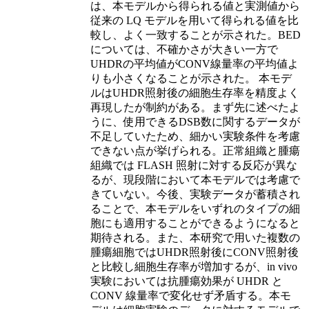
は、本モデルから得られる値と実測値から
従来の LQ モデルを用いて得られる値を比
較し、よく一致することが示された。BED
については、不確かさが大きい一方で
UHDRの平均値がCONV線量率の平均値よ
りも小さくなることが示された。 本モデ
ルはUHDR照射後の細胞生存率を精度よく
再現したが制約がある。まず先に述べたよ
うに、使用できるDSB数に関するデータが
不足していたため、細かい実験条件を考慮
できない点が挙げられる。正常組織と腫瘍
組織では FLASH 照射に対する反応が異な
るが、現段階において本モデルでは考慮で
きていない。今後、実験データが蓄積され
ることで、本モデルをいずれのタイプの細
胞にも適用することができるようになると
期待される。また、本研究で用いた複数の
腫瘍細胞ではUHDR照射後にCONV照射後
と比較し細胞生存率が増加するが、in vivo
実験においては抗腫瘍効果が UHDR と
CONV 線量率で変化せず矛盾する。本モ