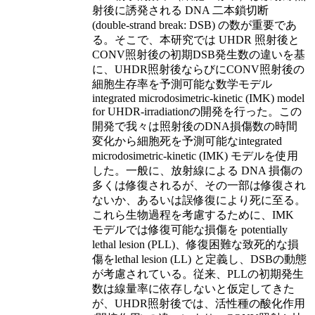
射後に誘発される DNA 二本鎖切断
(double-strand break: DSB) の数が重要であ
る。そこで、本研究では UHDR 照射後と
CONV照射後の初期DSB発生数の違いを基
に、UHDR照射後ならびにCONV照射後の
細胞生存率を予測可能な数学モデル
integrated microdosimetric-kinetic (IMK) model
for UHDR-irradiationの開発を行った。この
開発で我々は照射後のDNA損傷数の時間
変化から細胞死を予測可能なintegrated
microdosimetric-kinetic (IMK) モデルを使用
した。一般に、放射線による DNA 損傷の
多くは修復されるが、その一部は修復され
ないか、あるいは誤修復により死に至る。
これら生物過程を考慮するために、IMK
モデルでは修復可能な損傷を potentially
lethal lesion (PLL)、修復困難な致死的な損
傷をlethal lesion (LL) と定義し、DSBの動態
が考慮されている。従来、PLLの初期発生
数は線量率に依存しないと仮定してきた
が、UHDR照射後では、活性種の酸化作用