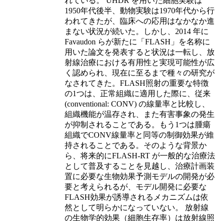
れている。 UHDR を用いた細胞実験は
1950年代後半、動物実験は1970年代から行
われてきたが、臨床への応用はなかなか進
まない状況が続いた。しかし、2014 年に
Favaudon らが新たに「FLASH」を名称に
用いた論文を発表すると状況は一転し、放
射線治療における有用性と実現可能性が広
く認められ、現在に至るまで種々の研究が
なされてきた。FLASH照射の重要な特徴
の1つは、正常組織に適用した際に、従来
(conventional: CONV) の線量率と比較し、
組織機能が温存され、また有害事象の発生
が抑制されることである。もう1つは腫瘍
組織でCONV線量率と同等の制御効果が維
持されることである。そのような背景か
ら、将来的にFLASH-RT が一般的な治療法
として普及することを見越し、治療計画装
置に必要な生物効果予測モデルの開発が必
要と考えられるが、モデル開発に必要な
FLASH効果が誘導されるメカニズムは依
然として明らかになっていない。 放射線
の生物学的効果（細胞生存率）は放射線照