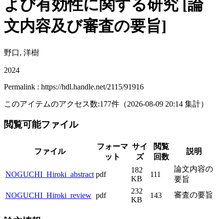
よび有効性に関する研究 [論
文内容及び審査の要旨]
野口, 洋樹
2024
Permalink : https://hdl.handle.net/2115/91916
このアイテムのアクセス数:
177
件
（
2026-08-09
20:14 集計
）
閲覧可能ファイル
フォーマ
サイ
閲覧
ファイル
説明
ット
ズ
回数
論文内容の
182
NOGUCHI_Hiroki_abstract
pdf
111
KB
要旨
232
審査の要旨
NOGUCHI_Hiroki_review
pdf
143
KB