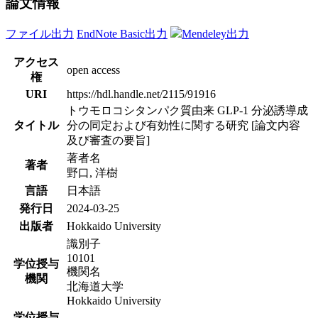
論文情報
ファイル出力
EndNote Basic出力
Mendeley出力
アクセス
open access
権
URI
https://hdl.handle.net/2115/91916
トウモロコシタンパク質由来 GLP-1 分泌誘導成
タイトル
分の同定および有効性に関する研究 [論文内容
及び審査の要旨]
著者名
著者
野口, 洋樹
言語
日本語
発行日
2024-03-25
出版者
Hokkaido University
識別子
10101
学位授与
機関名
機関
北海道大学
Hokkaido University
学位授与