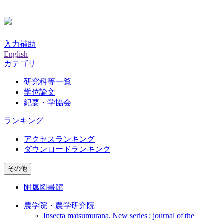
入力補助
English
カテゴリ
研究科等一覧
学位論文
紀要・学協会
ランキング
アクセスランキング
ダウンロードランキング
その他
附属図書館
農学院・農学研究院
Insecta matsumurana. New series : journal of the