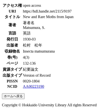
アクセス権
open access
URI
https://hdl.handle.net/2115/9197
タイトル
New and Rare Moths from Japan
著者名
著者
Matsumura, S.
言語
英語
発行日
1930-03
出版者
松村 松年
収録物名
Insecta matsumurana
巻(号)
4(3)
ページ
132-136
資源タイプ
紀要論文
出版タイプ
Version of Record
PISSN
0020-1804
NCID
AA00223190
ホームへ戻る
Copyright © Hokkaido University Library All rights Reserved