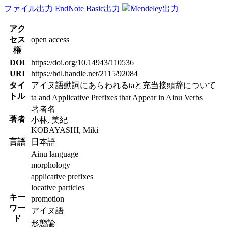
ファイル出力
EndNote Basic出力
Mendeley出力
アク
セス
open access
権
DOI
https://doi.org/10.14943/110536
URI
https://hdl.handle.net/2115/92084
タイ
アイヌ語動詞にあらわれるtaと充当接頭辞について
トル
ta and Applicative Prefixes that Appear in Ainu Verbs
著者名
著者
小林, 美紀
KOBAYASHI, Miki
言語
日本語
Ainu language
morphology
applicative prefixes
locative particles
キー
promotion
ワー
アイヌ語
ド
形態論