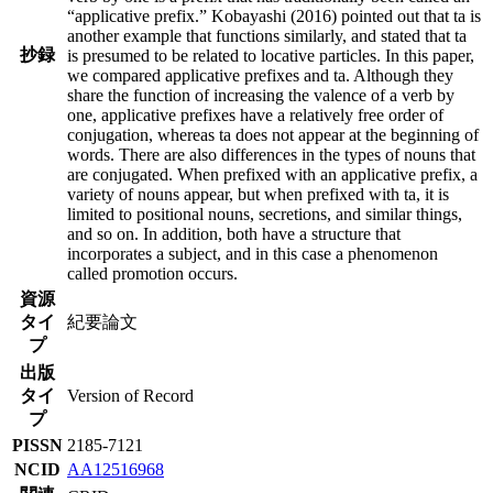
“applicative prefix.” Kobayashi (2016) pointed out that ta is
another example that functions similarly, and stated that ta
抄録
is presumed to be related to locative particles. In this paper,
we compared applicative prefixes and ta. Although they
share the function of increasing the valence of a verb by
one, applicative prefixes have a relatively free order of
conjugation, whereas ta does not appear at the beginning of
words. There are also differences in the types of nouns that
are conjugated. When prefixed with an applicative prefix, a
variety of nouns appear, but when prefixed with ta, it is
limited to positional nouns, secretions, and similar things,
and so on. In addition, both have a structure that
incorporates a subject, and in this case a phenomenon
called promotion occurs.
資源
タイ
紀要論文
プ
出版
タイ
Version of Record
プ
PISSN
2185-7121
NCID
AA12516968