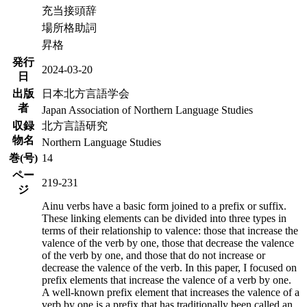
充当接頭辞
場所格助詞
昇格
発行
2024-03-20
日
出版
日本北方言語学会
者
Japan Association of Northern Language Studies
収録
北方言語研究
物名
Northern Language Studies
巻(号)
14
ペー
219-231
ジ
Ainu verbs have a basic form joined to a prefix or suffix.
These linking elements can be divided into three types in
terms of their relationship to valence: those that increase the
valence of the verb by one, those that decrease the valence
of the verb by one, and those that do not increase or
decrease the valence of the verb. In this paper, I focused on
prefix elements that increase the valence of a verb by one.
A well-known prefix element that increases the valence of a
verb by one is a prefix that has traditionally been called an