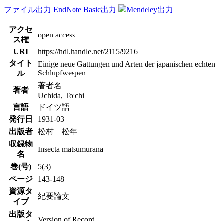
ファイル出力
EndNote Basic出力
Mendeley出力
アクセ
open access
ス権
URI
https://hdl.handle.net/2115/9216
タイト
Einige neue Gattungen und Arten der japanischen echten
Schlupfwespen
ル
著者名
著者
Uchida, Toichi
言語
ドイツ語
発行日
1931-03
出版者
松村 松年
収録物
Insecta matsumurana
名
巻(号)
5(3)
ページ
143-148
資源タ
紀要論文
イプ
出版タ
Version of Record