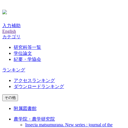
入力補助
English
カテゴリ
研究科等一覧
学位論文
紀要・学協会
ランキング
アクセスランキング
ダウンロードランキング
その他
附属図書館
農学院・農学研究院
Insecta matsumurana. New series : journal of the