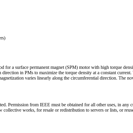
rs)
hod for a surface permanent magnet (SPM) motor with high torque densit
n direction in PMs to maximize the torque density at a constant current.
netization varies linearly along the circumferential direction. The nov
ted. Permission from IEEE must be obtained for all other uses, in any cu
 collective works, for resale or redistribution to servers or lists, or r