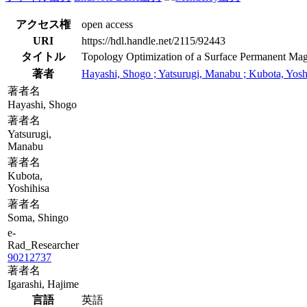
アクセス権
open access
URI
https://hdl.handle.net/2115/92443
タイトル
Topology Optimization of a Surface Permanent Ma
著者
Hayashi, Shogo ; Yatsurugi, Manabu ; Kubota, Yoshi
著者名
Hayashi, Shogo
著者名
Yatsurugi,
Manabu
著者名
Kubota,
Yoshihisa
著者名
Soma, Shingo
e-
Rad_Researcher
90212737
著者名
Igarashi, Hajime
言語
英語