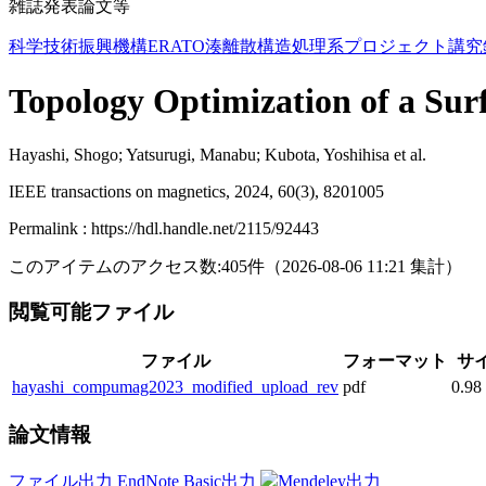
雑誌発表論文等
科学技術振興機構ERATO湊離散構造処理系プロジェクト講究
Topology Optimization of a Su
Hayashi, Shogo; Yatsurugi, Manabu; Kubota, Yoshihisa et al.
IEEE transactions on magnetics, 2024, 60(3), 8201005
Permalink : https://hdl.handle.net/2115/92443
このアイテムのアクセス数:
405
件
（
2026-08-06
11:21 集計
）
閲覧可能ファイル
ファイル
フォーマット
サ
hayashi_compumag2023_modified_upload_rev
pdf
0.9
論文情報
ファイル出力
EndNote Basic出力
Mendeley出力