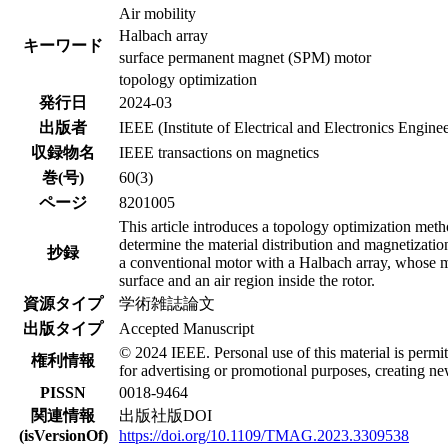
Air mobility
Halbach array
キーワード
surface permanent magnet (SPM) motor
topology optimization
発行日
2024-03
出版者
IEEE (Institute of Electrical and Electronics Enginee
収録物名
IEEE transactions on magnetics
巻(号)
60(3)
ページ
8201005
This article introduces a topology optimization met
determine the material distribution and magnetizatio
抄録
a conventional motor with a Halbach array, whose mag
surface and an air region inside the rotor.
資源タイプ
学術雑誌論文
出版タイプ
Accepted Manuscript
© 2024 IEEE. Personal use of this material is permit
権利情報
for advertising or promotional purposes, creating new
PISSN
0018-9464
関連情報
出版社版DOI
(isVersionOf)
https://doi.org/10.1109/TMAG.2023.3309538