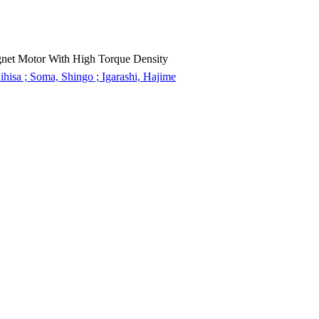
gnet Motor With High Torque Density
hisa ; Soma, Shingo ; Igarashi, Hajime