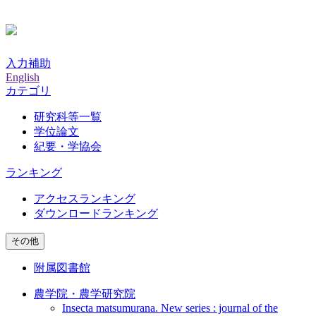
入力補助
English
カテゴリ
研究科等一覧
学位論文
紀要・学協会
ランキング
アクセスランキング
ダウンロードランキング
その他
附属図書館
農学院・農学研究院
Insecta matsumurana. New series : journal of the