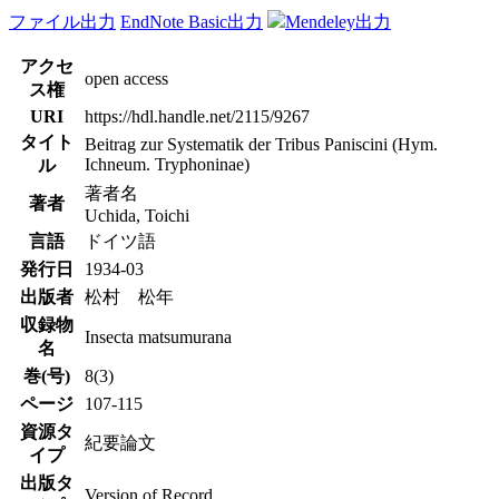
ファイル出力
EndNote Basic出力
Mendeley出力
アクセ
open access
ス権
URI
https://hdl.handle.net/2115/9267
タイト
Beitrag zur Systematik der Tribus Paniscini (Hym.
Ichneum. Tryphoninae)
ル
著者名
著者
Uchida, Toichi
言語
ドイツ語
発行日
1934-03
出版者
松村 松年
収録物
Insecta matsumurana
名
巻(号)
8(3)
ページ
107-115
資源タ
紀要論文
イプ
出版タ
Version of Record