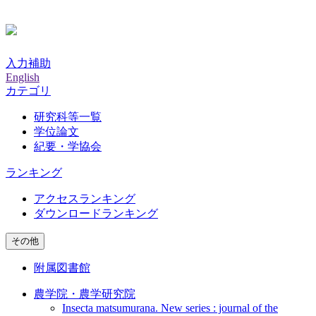
入力補助
English
カテゴリ
研究科等一覧
学位論文
紀要・学協会
ランキング
アクセスランキング
ダウンロードランキング
その他
附属図書館
農学院・農学研究院
Insecta matsumurana. New series : journal of the