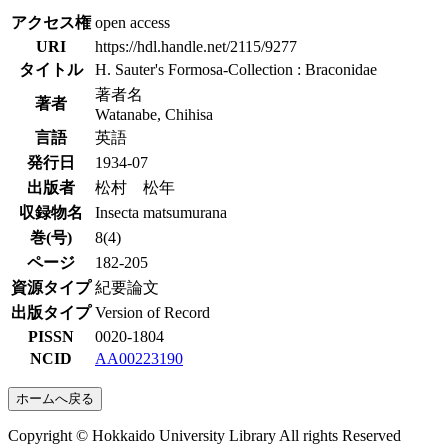
アクセス権
open access
URI
https://hdl.handle.net/2115/9277
タイトル
H. Sauter's Formosa-Collection : Braconidae
著者名
著者
Watanabe, Chihisa
言語
英語
発行日
1934-07
出版者
松村 松年
収録物名
Insecta matsumurana
巻(号)
8(4)
ページ
182-205
資源タイプ
紀要論文
出版タイプ
Version of Record
PISSN
0020-1804
NCID
AA00223190
ホームへ戻る
Copyright © Hokkaido University Library All rights Reserved