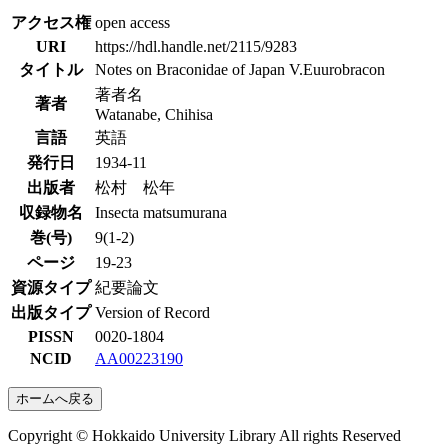
アクセス権
open access
URI
https://hdl.handle.net/2115/9283
タイトル
Notes on Braconidae of Japan V.Euurobracon
著者名
著者
Watanabe, Chihisa
言語
英語
発行日
1934-11
出版者
松村 松年
収録物名
Insecta matsumurana
巻(号)
9(1-2)
ページ
19-23
資源タイプ
紀要論文
出版タイプ
Version of Record
PISSN
0020-1804
NCID
AA00223190
ホームへ戻る
Copyright © Hokkaido University Library All rights Reserved