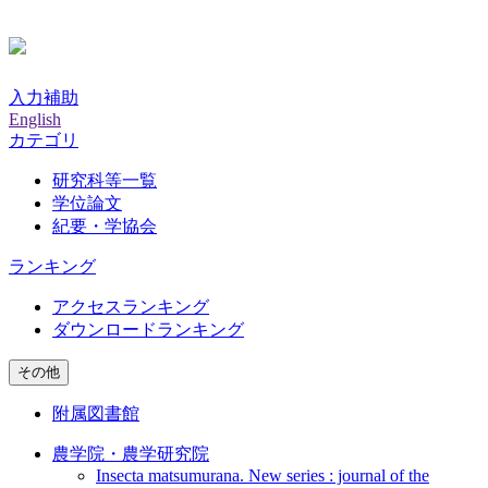
入力補助
English
カテゴリ
研究科等一覧
学位論文
紀要・学協会
ランキング
アクセスランキング
ダウンロードランキング
その他
附属図書館
農学院・農学研究院
Insecta matsumurana. New series : journal of the