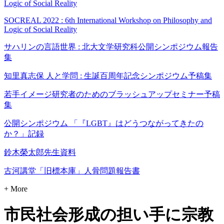
Logic of Social Reality
SOCREAL 2022 : 6th International Workshop on Philosophy and
Logic of Social Reality
サハリンの言語世界 : 北大文学研究科公開シンポジウム報告
集
知里真志保 人と学問 : 生誕百周年記念シンポジウム予稿集
若手イメージ研究者のためのブラッシュアップセミナー予稿
集
公開シンポジウム 「『LGBT』はどうつながってきたの
か？」記録
鈴木榮太郎先生資料
古河講堂「旧標本庫」人骨問題報告書
+ More
市民社会形成の担い手に宗教