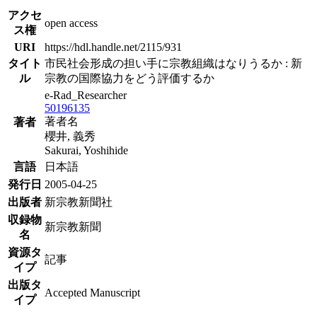
アクセ
open access
ス権
URI
https://hdl.handle.net/2115/931
タイト
市民社会形成の担い手に宗教組織はなりうるか : 新
ル
宗教の国際協力をどう評価するか
e-Rad_Researcher
50196135
著者名
著者
櫻井, 義秀
Sakurai, Yoshihide
言語
日本語
発行日
2005-04-25
出版者
新宗教新聞社
収録物
新宗教新聞
名
資源タ
記事
イプ
出版タ
Accepted Manuscript
イプ