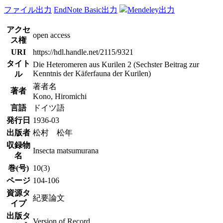
ファイル出力
EndNote Basic出力
Mendeley出力
アクセ
open access
ス権
URI
https://hdl.handle.net/2115/9321
タイト
Die Heteromeren aus Kurilen 2 (Sechster Beitrag zur
Kenntnis der Käferfauna der Kurilen)
ル
著者名
著者
Kono, Hiromichi
言語
ドイツ語
発行日
1936-03
出版者
松村 松年
収録物
Insecta matsumurana
名
巻(号)
10(3)
ページ
104-106
資源タ
紀要論文
イプ
出版タ
Version of Record