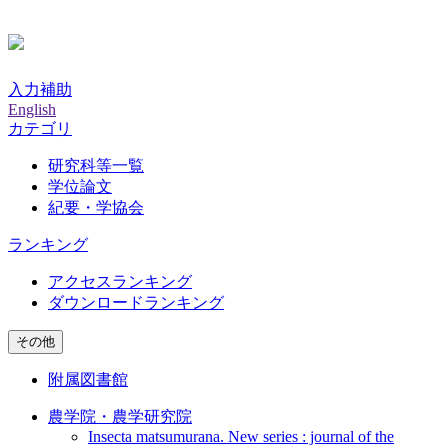
入力補助
English
カテゴリ
研究科等一覧
学位論文
紀要・学協会
ランキング
アクセスランキング
ダウンロードランキング
その他
附属図書館
農学院・農学研究院
Insecta matsumurana. New series : journal of the