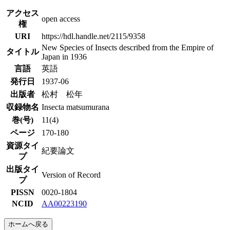
アクセス
open access
権
URI
https://hdl.handle.net/2115/9358
New Species of Insects described from the Empire of
タイトル
Japan in 1936
言語
英語
発行日
1937-06
出版者
松村 松年
収録物名
Insecta matsumurana
巻(号)
11(4)
ページ
170-180
資源タイ
紀要論文
プ
出版タイ
Version of Record
プ
PISSN
0020-1804
NCID
AA00223190
ホームへ戻る