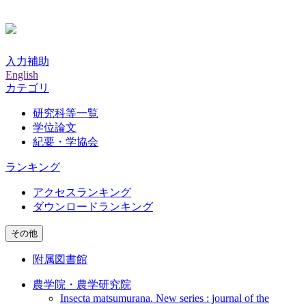
入力補助
English
カテゴリ
研究科等一覧
学位論文
紀要・学協会
ランキング
アクセスランキング
ダウンロードランキング
その他
附属図書館
農学院・農学研究院
Insecta matsumurana. New series : journal of the