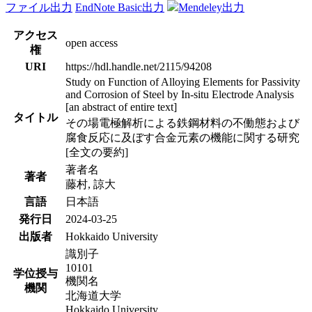
ファイル出力
EndNote Basic出力
Mendeley出力
アクセス
open access
権
URI
https://hdl.handle.net/2115/94208
Study on Function of Alloying Elements for Passivity
and Corrosion of Steel by In-situ Electrode Analysis
[an abstract of entire text]
タイトル
その場電極解析による鉄鋼材料の不働態および
腐食反応に及ぼす合金元素の機能に関する研究
[全文の要約]
著者名
著者
藤村, 諒大
言語
日本語
発行日
2024-03-25
出版者
Hokkaido University
識別子
10101
学位授与
機関名
機関
北海道大学
Hokkaido University